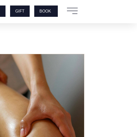
S
GIFT
BOOK