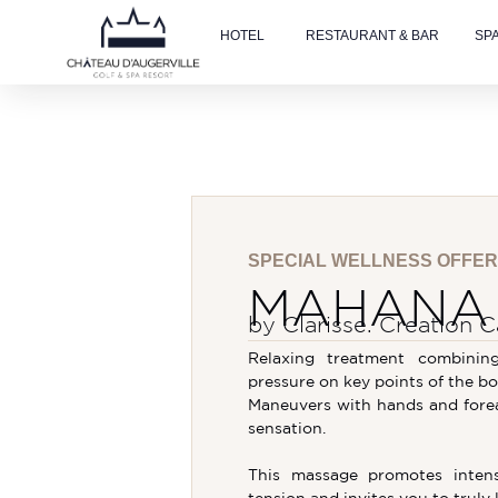
HOTEL
RESTAURANT & BAR
SP
Accueil
»
Wellness offer
SPECIAL WELLNESS OFFER
MAHANA
by Clarisse. Creation C
Relaxing treatment combinin
pressure on key points of the bo
Maneuvers with hands and fore
sensation.
This massage promotes intens