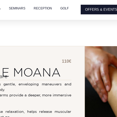
A
SEMINARS
RECEPTION
GOLF
OFFERS & EVENT
110€
 E MOANA
are
g gentle, enveloping maneuvers and
dy.
arms provide a deeper, more immersive
e relaxation, helps release muscular