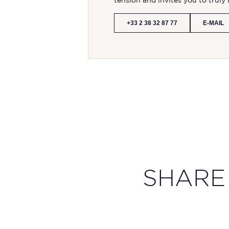
tension and invites you to truly 
+33 2 38 32 87 77
E-MAIL
SHARE